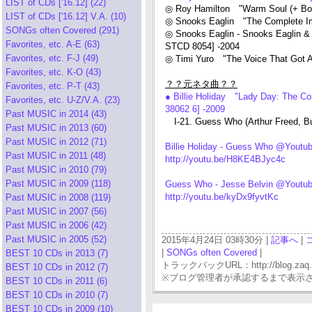
LIST of CDs ['16.12] (22)
◎ Roy Hamilton "Warm Soul (+ Bo
LIST of CDs ['16.12] V.A. (10)
◎ Snooks Eaglin "The Complete Im
SONGs often Covered (291)
◎ Snooks Eaglin - Snooks Eaglin &
Favorites, etc. A-E (63)
STCD 8054] -2004
Favorites, etc. F-J (49)
◎ Timi Yuro "The Voice That Got 
Favorites, etc. K-O (43)
？？元ネタ曲？？
Favorites, etc. P-T (43)
● Billie Holiday "Lady Day: The Co
Favorites, etc. U-Z/V.A. (23)
38062 6] -2009
Past MUSIC in 2014 (43)
I-21. Guess Who (Arthur Freed, Bu
Past MUSIC in 2013 (60)
Past MUSIC in 2012 (71)
Billie Holiday - Guess Who @Youtu
Past MUSIC in 2011 (48)
http://youtu.be/H8KE4BJyc4c
Past MUSIC in 2010 (79)
Past MUSIC in 2009 (118)
Guess Who - Jesse Belvin @Youtu
http://youtu.be/kyDx9fyvtKc
Past MUSIC in 2008 (119)
Past MUSIC in 2007 (56)
Past MUSIC in 2006 (42)
Past MUSIC in 2005 (52)
2015年4月24日 03時30分 |
記事へ
|
|
SONGs often Covered
|
BEST 10 CDs in 2013 (7)
トラックバックURL：http://blog.zaq.ne.j
BEST 10 CDs in 2012 (7)
※ブログ管理者が承認するまで表示
BEST 10 CDs in 2011 (6)
BEST 10 CDs in 2010 (7)
BEST 10 CDs in 2009 (10)