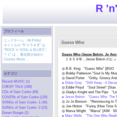
R 'n
プロフィール
ニックネーム：Mr.Pitiful
Guess Who
タイトルの "R 'n' S & B" は
"ROCK 'n' SOUL & BLUES"。
"+ c" は， 最近聴き始めた
Guess Who (Jesse Belvin, Jo Ann 
Country Music 。
１９５９年，Jesse Belvin のヒット[R&B
◎ B.B. King "Guess Who" [BGO
◎ Bobby Patterson "Soul Is My Mus
カテゴリ
◎ David Porter "Gritty, Groovy An
Recent MUSIC (1)
● Dobie Gray "Drift Away - A Deca
CHEAP TALK (189)
◎ Eddie Floyd "Soul Street" [Sta
CDs of Sam Cooke (69)
◎ Gladys Knight and The Pips "Let
● Jesse Belvin "Guess Who: The R
COVERs of Sam Cooke (129)
◎ Jo Jo Benson "Reminiscing In T
SONGs of Sam Cooke -1 (36)
◎ Joe Hinton "Funny (How Time Sl
SONGs of Sam Cooke -2 (23)
◎ Marva Wright "Marva" [AIM 50
Dream Boogie (2)
● Mary Wells "The One Who Really