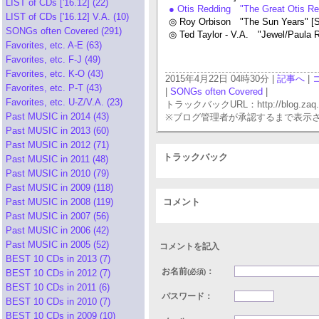
LIST of CDs ['16.12] (22)
● Otis Redding "The Great Otis R
LIST of CDs ['16.12] V.A. (10)
◎ Roy Orbison "The Sun Years" [
SONGs often Covered (291)
◎ Ted Taylor - V.A. "Jewel/Paula 
Favorites, etc. A-E (63)
Favorites, etc. F-J (49)
Favorites, etc. K-O (43)
2015年4月22日 04時30分 |
記事へ
|
Favorites, etc. P-T (43)
|
SONGs often Covered
|
Favorites, etc. U-Z/V.A. (23)
トラックバックURL：http://blog.zaq.ne.j
Past MUSIC in 2014 (43)
※ブログ管理者が承認するまで表示
Past MUSIC in 2013 (60)
Past MUSIC in 2012 (71)
トラックバック
Past MUSIC in 2011 (48)
Past MUSIC in 2010 (79)
Past MUSIC in 2009 (118)
Past MUSIC in 2008 (119)
コメント
Past MUSIC in 2007 (56)
Past MUSIC in 2006 (42)
Past MUSIC in 2005 (52)
コメントを記入
BEST 10 CDs in 2013 (7)
お名前
：
BEST 10 CDs in 2012 (7)
(必須)
BEST 10 CDs in 2011 (6)
パスワード：
BEST 10 CDs in 2010 (7)
BEST 10 CDs in 2009 (10)