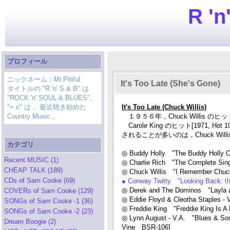
R 'n
プロフィール
ニックネーム：Mr.Pitiful
It's Too Late (She's Gone)
タイトルの "R 'n' S & B" は
"ROCK 'n' SOUL & BLUES"。
"+ c" は， 最近聴き始めた
It's Too Late (Chuck Willis)
Country Music 。
１９５６年，Chuck Willis のヒット[R
Carole King のヒット[1971, H
されることが多いのは，Chuck Will
カテゴリ
◎ Buddy Holly "The Buddy Holly C
Recent MUSIC (1)
◎ Charlie Rich "The Complete Sing
CHEAP TALK (189)
◎ Chuck Willis "I Remember Chuck W
CDs of Sam Cooke (69)
● Conway Twitty "Looking Back: t
◎ Derek and The Dominos "Layla a
COVERs of Sam Cooke (129)
◎ Eddie Floyd & Cleotha Staples 
SONGs of Sam Cooke -1 (36)
◎ Freddie King "Freddie King Is A 
SONGs of Sam Cooke -2 (23)
◎ Lynn August - V.A. "Blues & Soul
Dream Boogie (2)
Vine BSR-106]