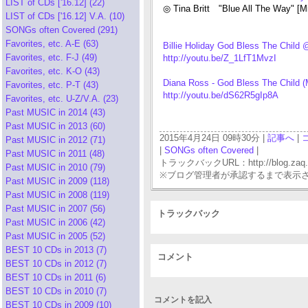
LIST of CDs ['16.12] (22)
◎ Tina Britt "Blue All The Way" [M
LIST of CDs ['16.12] V.A. (10)
SONGs often Covered (291)
Favorites, etc. A-E (63)
Billie Holiday God Bless The Child
Favorites, etc. F-J (49)
http://youtu.be/Z_1LfT1MvzI
Favorites, etc. K-O (43)
Diana Ross - God Bless The Child
Favorites, etc. P-T (43)
http://youtu.be/dS62R5gIp8A
Favorites, etc. U-Z/V.A. (23)
Past MUSIC in 2014 (43)
Past MUSIC in 2013 (60)
2015年4月24日 09時30分 |
記事へ
|
Past MUSIC in 2012 (71)
|
SONGs often Covered
|
Past MUSIC in 2011 (48)
トラックバックURL：http://blog.zaq.ne.j
Past MUSIC in 2010 (79)
※ブログ管理者が承認するまで表示
Past MUSIC in 2009 (118)
Past MUSIC in 2008 (119)
Past MUSIC in 2007 (56)
トラックバック
Past MUSIC in 2006 (42)
Past MUSIC in 2005 (52)
BEST 10 CDs in 2013 (7)
コメント
BEST 10 CDs in 2012 (7)
BEST 10 CDs in 2011 (6)
BEST 10 CDs in 2010 (7)
コメントを記入
BEST 10 CDs in 2009 (10)