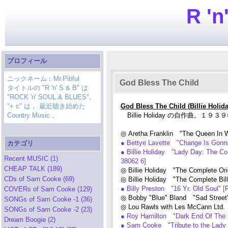
R 'n
プロフィール
ニックネーム：Mr.Pitiful
God Bless The Child
タイトルの "R 'n' S & B" は
"ROCK 'n' SOUL & BLUES"。
"+ c" は， 最近聴き始めた
God Bless The Child (Billie Holida
Country Music 。
Billie Holiday の自作曲
◎ Aretha Franklin "The Queen In W
● Bettye Lavette "Change Is Gonn
カテゴリ
● Billie Holiday "Lady Day: The Co
Recent MUSIC (1)
38062 6]
CHEAP TALK (189)
◎ Billie Holiday "The Complete O
CDs of Sam Cooke (69)
◎ Billie Holiday "The Complete Bi
● Billy Preston "16 Yr. Old Soul
COVERs of Sam Cooke (129)
◎ Bobby "Blue" Bland "Sad Stree
SONGs of Sam Cooke -1 (36)
◎ Lou Rawls with Les McCann Ltd
SONGs of Sam Cooke -2 (23)
● Roy Hamilton "Dark End Of The 
Dream Boogie (2)
● Sam Cooke "Tribute to the Lad