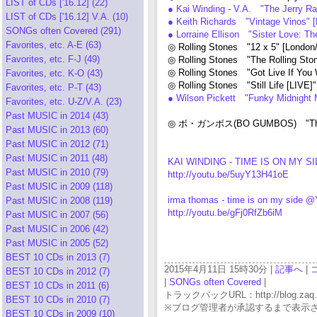
LIST of CDs ['16.12] (22)
● Kai Winding - V.A. "The Jerry 
LIST of CDs ['16.12] V.A. (10)
● Keith Richards "Vintage Vinos"
SONGs often Covered (291)
● Lorraine Ellison "Sister Love: 
Favorites, etc. A-E (63)
◎ Rolling Stones "12 x 5" [Londo
Favorites, etc. F-J (49)
◎ Rolling Stones "The Rolling Sto
◎ Rolling Stones "Got Live If You
Favorites, etc. K-O (43)
◎ Rolling Stones "Still Life [LIV
Favorites, etc. P-T (43)
● Wilson Pickett "Funky Midnight 
Favorites, etc. U-Z/V.A. (23)
Past MUSIC in 2014 (43)
◎ ボ・ガンボス(BO GUMBOS) "The Kin
Past MUSIC in 2013 (60)
Past MUSIC in 2012 (71)
Past MUSIC in 2011 (48)
KAI WINDING - TIME IS ON MY S
Past MUSIC in 2010 (79)
http://youtu.be/5uyY13H41oE
Past MUSIC in 2009 (118)
irma thomas - time is on my side 
Past MUSIC in 2008 (119)
http://youtu.be/gFj0RfZb6iM
Past MUSIC in 2007 (56)
Past MUSIC in 2006 (42)
Past MUSIC in 2005 (52)
BEST 10 CDs in 2013 (7)
2015年4月11日 15時30分 |
記事へ
|
BEST 10 CDs in 2012 (7)
|
SONGs often Covered
|
BEST 10 CDs in 2011 (6)
トラックバックURL：http://blog.zaq.ne.j
BEST 10 CDs in 2010 (7)
※ブログ管理者が承認するまで表示
BEST 10 CDs in 2009 (10)