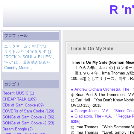
R 'n
プロフィール
ニックネーム：Mr.Pitiful
Time Is On My Side
タイトルの "R 'n' S & B" は
"ROCK 'n' SOUL & BLUES"。
"+ c" は， 最近聴き始めた
Time Is On My Side (Norman Mea
Country Music 。
１９６３年に Jazz のトロンボーン
翌１９６４年，Irma Thomas が歌詞付の
100: 52]) としてリリース。同年，Roll
カテゴリ
● Andrew Oldham Orchestra, The "
Recent MUSIC (1)
◎ Brian Pool & The Tremeroes - V
CHEAP TALK (189)
◎ Carl Hall "You Don't Know Nothi
CDs of Sam Cooke (69)
OVCD-133] -2015
● George Jones - V.A. "Stone Coun
COVERs of Sam Cooke (129)
● Gladiators, The - V.A. "Reggae 
SONGs of Sam Cooke -1 (36)
6386]
SONGs of Sam Cooke -2 (23)
◎ Irma Thomas "Wish Someone Wou
Dream Boogie (2)
◎ Irma Thomas "Live!: Simply Th