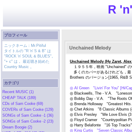
R 'n
プロフィール
ニックネーム：Mr.Pitiful
Unchained Melody
タイトルの "R 'n' S & B" は
"ROCK 'n' SOUL & BLUES"。
"+ c" は， 最近聴き始めた
Unchained Melody (Hy Zaret, Alex
Country Music 。
１９５５年，映画 "Unchained"
多くのカバーがあるけれども，最もよく知ら
Brothers のバージョン[1965, R&B Sing
カテゴリ
◎ Al Green "Livin' For You" [Hi/Ca
Recent MUSIC (1)
◎ Blackwells, The - V.A. "Loneso
CHEAP TALK (189)
◎ Bobby Day - V.A. "The Roots Of
CDs of Sam Cooke (69)
◎ Brenda Holloway "Greatest Hits
◎ Chet Atkins "8 Classic Albums
COVERs of Sam Cooke (129)
◎ Elvis Presley "We Love Elvis (
SONGs of Sam Cooke -1 (36)
◎ Floyd Cramer "Countrypolitan Pi
SONGs of Sam Cooke -2 (23)
◎ Harry Belafonte "16 Top Trac
Dream Boogie (2)
◎ King Curtis "Seven Classic Al