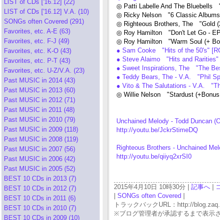
LIST of CDs ['16.12] (22)
◎ Patti Labelle And The Bluebells
LIST of CDs ['16.12] V.A. (10)
◎ Ricky Nelson "6 Classic Album
SONGs often Covered (291)
◎ Righteous Brothers, The "Gold (
Favorites, etc. A-E (63)
◎ Roy Hamilton "Don't Let Go - E
Favorites, etc. F-J (49)
◎ Roy Hamilton "Warm Soul (+ B
● Sam Cooke "Hits of the 50's" 
Favorites, etc. K-O (43)
● Steve Alaimo "Hits and Rarities
Favorites, etc. P-T (43)
● Sweet Inspirations, The "The Bes
Favorites, etc. U-Z/V.A. (23)
● Teddy Bears, The - V.A. "Phil S
Past MUSIC in 2014 (43)
● Vito & The Salutations - V.A. "
Past MUSIC in 2013 (60)
◎ Willie Nelson "Stardust (+Bonu
Past MUSIC in 2012 (71)
Past MUSIC in 2011 (48)
Past MUSIC in 2010 (79)
Unchained Melody - Todd Duncan (O
Past MUSIC in 2009 (118)
http://youtu.be/JckrStimeDQ
Past MUSIC in 2008 (119)
Righteous Brothers - Unchained Mel
Past MUSIC in 2007 (56)
http://youtu.be/qiiyq2xrSI0
Past MUSIC in 2006 (42)
Past MUSIC in 2005 (52)
BEST 10 CDs in 2013 (7)
2015年4月10日 10時30分 |
記事へ
|
BEST 10 CDs in 2012 (7)
|
SONGs often Covered
|
BEST 10 CDs in 2011 (6)
トラックバックURL：http://blog.zaq.ne.j
BEST 10 CDs in 2010 (7)
※ブログ管理者が承認するまで表示
BEST 10 CDs in 2009 (10)