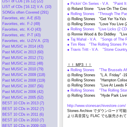
LIST of CDs ['16.12] (22)
● Pickin' On Series - V.A. "Paint 
LIST of CDs ['16.12] V.A. (10)
◎ Roland Stone "Live On The Cre
SONGs often Covered (291)
● Rolling Stones "Through The Pas
Favorites, etc. A-E (63)
◎ Rolling Stones "Get Yer Ya-Ya's
Favorites, etc. F-J (49)
◎ Rolling Stones "Love You Live (
● Rolling Stones "Live Licks (2 C
Favorites, etc. K-O (43)
◎ Ronnie Wood & Bo Diddley "Live
Favorites, etc. P-T (43)
● Taj Mahal - V.A. "Songs of The R
Favorites, etc. U-Z/V.A. (23)
● Tim Ries "The Rolling Stones Pr
Past MUSIC in 2014 (43)
● Travis Tritt - V.A. "Stone Count
Past MUSIC in 2013 (60)
Past MUSIC in 2012 (71)
Past MUSIC in 2011 (48)
！！ MP3 ！！
Past MUSIC in 2010 (79)
● Rolling Stones "The Brussels Aff
Past MUSIC in 2009 (118)
◎ Rolling Stones "L.A. Friday" -1
◎ Rolling Stones "Hampton Coliseu
Past MUSIC in 2008 (119)
◎ Rolling Stones "Live At Leeds 
Past MUSIC in 2007 (56)
● Rolling Stones "The Rolling Sto
Past MUSIC in 2006 (42)
◎ Rolling Stones "Hyde Park Live
Past MUSIC in 2005 (52)
BEST 10 CDs in 2013 (7)
http://www.stonesarchivestore.com/
BEST 10 CDs in 2012 (7)
Stones Archive でダウンロー
BEST 10 CDs in 2011 (6)
より高音質な FLAC でも販売され
BEST 10 CDs in 2010 (7)
BEST 10 CDs in 2009 (10)