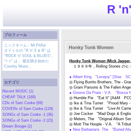
R 'n
プロフィール
ニックネーム：Mr.Pitiful
Honky Tonk Women
タイトルの "R 'n' S & B" は
"ROCK 'n' SOUL & BLUES"。
"+ c" は， 最近聴き始めた
Honky Tonk Women (Mick Jagger, 
Country Music 。
１９６９年，Rolling Stones のヒット
● Albert King "Lovejoy" [Stax SC
◎ Flying Burrito Brothers, The - G
カテゴリ
◎ Gram Parsons & The Fallen Ang
Recent MUSIC (1)
● Groove Da Praia - V.A. "Bossa 
CHEAP TALK (189)
◎ Humble Pie "Eat It" [A&M PCC
CDs of Sam Cooke (69)
◎ Ike & Tina Turner "Proud Mary -
◎ Ike & Tina Turner "Live At Carne
COVERs of Sam Cooke (129)
◎ Joe Cocker "Mad Dogs & Engli
SONGs of Sam Cooke -1 (36)
◎ Meters, The "Original Album Se
SONGs of Sam Cooke -2 (23)
◎ Mott The Hoople - V.A. "A Tribut
Dream Boogie (2)
● New Barbarians, The "Buried Al