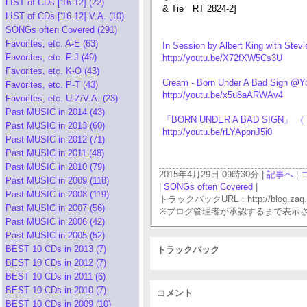
LIST of CDs ['16.12] (22)
& Tie RT 2824-2]
LIST of CDs ['16.12] V.A. (10)
SONGs often Covered (291)
Favorites, etc. A-E (63)
In Session by Albert King with Ste
Favorites, etc. F-J (49)
http://youtu.be/X72fXW5Cs3U
Favorites, etc. K-O (43)
Cream - Born Under A Bad Sign @Y
Favorites, etc. P-T (43)
http://youtu.be/x5u8aARWAv4
Favorites, etc. U-Z/V.A. (23)
Past MUSIC in 2014 (43)
「BORN UNDER A BAD SIGN」 
Past MUSIC in 2013 (60)
http://youtu.be/rLYAppnJ5i0
Past MUSIC in 2012 (71)
Past MUSIC in 2011 (48)
Past MUSIC in 2010 (79)
2015年4月29日 09時30分 |
記事へ
|
Past MUSIC in 2009 (118)
|
SONGs often Covered
|
Past MUSIC in 2008 (119)
トラックバックURL：http://blog.zaq.ne.j
Past MUSIC in 2007 (56)
※ブログ管理者が承認するまで表示
Past MUSIC in 2006 (42)
Past MUSIC in 2005 (52)
BEST 10 CDs in 2013 (7)
トラックバック
BEST 10 CDs in 2012 (7)
BEST 10 CDs in 2011 (6)
BEST 10 CDs in 2010 (7)
コメント
BEST 10 CDs in 2009 (10)