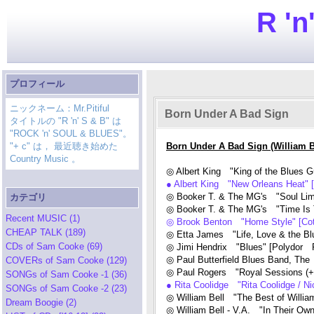
R 'n
プロフィール
ニックネーム：Mr.Pitiful
Born Under A Bad Sign
タイトルの "R 'n' S & B" は
"ROCK 'n' SOUL & BLUES"。
"+ c" は， 最近聴き始めた
Born Under A Bad Sign (William B
Country Music 。
◎ Albert King "King of the Blues Gu
● Albert King "New Orleans Heat"
◎ Booker T. & The MG's "Soul Li
カテゴリ
◎ Booker T. & The MG's "Time Is 
Recent MUSIC (1)
◎ Brook Benton "Home Style" [Co
CHEAP TALK (189)
◎ Etta James "Life, Love & the Bl
CDs of Sam Cooke (69)
◎ Jimi Hendrix "Blues" [Polydor
◎ Paul Butterfield Blues Band, Th
COVERs of Sam Cooke (129)
◎ Paul Rogers "Royal Sessions (
SONGs of Sam Cooke -1 (36)
● Rita Coolidge "Rita Coolidge /
SONGs of Sam Cooke -2 (23)
◎ William Bell "The Best of Willi
Dream Boogie (2)
◎ William Bell - V.A. "In Their Ow