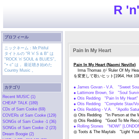
R 'n
プロフィール
ニックネーム：Mr.Pitiful
Pain In My Heart
タイトルの "R 'n' S & B" は
"ROCK 'n' SOUL & BLUES"。
"+ c" は， 最近聴き始めた
Pain In My Heart (Naomi Neville)
Country Music 。
Irma Thomas が 'Ruler Of My
を変更して歌いヒット[1964, Hot 100: 
● James Govan - V.A. "Sweet Soul
カテゴリ
● Lattimore Brown, Sir "Soul Surv
Recent MUSIC (1)
● Otis Redding "Pain In My Heart
CHEAP TALK (189)
● Otis Redding "Complete Stax/Vol
CDs of Sam Cooke (69)
● Otis Redding - V.A. "Apollo Satu
◎ Otis Redding "In Person at the 
COVERs of Sam Cooke (129)
◎ Otis Redding "Good To Me Recor
SONGs of Sam Cooke -1 (36)
● Rolling Stones "NOW!" [LONDO
SONGs of Sam Cooke -2 (23)
◎ Toots & The Maytals "Light You
Dream Boogie (2)