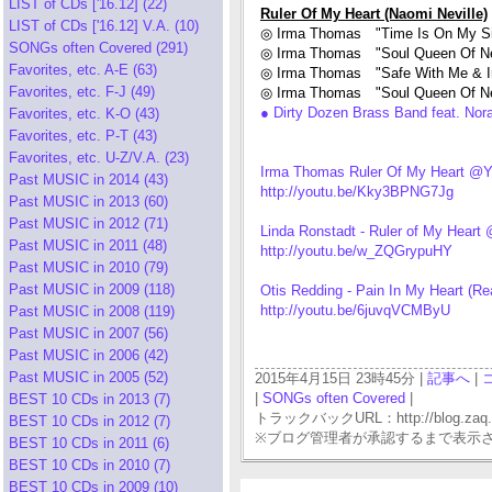
LIST of CDs ['16.12] (22)
Ruler Of My Heart (Naomi Neville)
LIST of CDs ['16.12] V.A. (10)
◎ Irma Thomas "Time Is On My S
SONGs often Covered (291)
◎ Irma Thomas "Soul Queen Of N
Favorites, etc. A-E (63)
◎ Irma Thomas "Safe With Me & 
Favorites, etc. F-J (49)
◎ Irma Thomas "Soul Queen Of N
● Dirty Dozen Brass Band feat. No
Favorites, etc. K-O (43)
Favorites, etc. P-T (43)
Favorites, etc. U-Z/V.A. (23)
Irma Thomas Ruler Of My Heart @Y
Past MUSIC in 2014 (43)
http://youtu.be/Kky3BPNG7Jg
Past MUSIC in 2013 (60)
Past MUSIC in 2012 (71)
Linda Ronstadt - Ruler of My Heart
Past MUSIC in 2011 (48)
http://youtu.be/w_ZQGrypuHY
Past MUSIC in 2010 (79)
Past MUSIC in 2009 (118)
Otis Redding - Pain In My Heart (
http://youtu.be/6juvqVCMByU
Past MUSIC in 2008 (119)
Past MUSIC in 2007 (56)
Past MUSIC in 2006 (42)
Past MUSIC in 2005 (52)
2015年4月15日 23時45分 |
記事へ
|
|
SONGs often Covered
|
BEST 10 CDs in 2013 (7)
トラックバックURL：http://blog.zaq.ne.j
BEST 10 CDs in 2012 (7)
※ブログ管理者が承認するまで表示
BEST 10 CDs in 2011 (6)
BEST 10 CDs in 2010 (7)
BEST 10 CDs in 2009 (10)