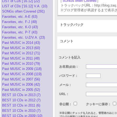
|
SONGs often Covered
|
LIST of CDs ['16.12] (22)
トラックバックURL：http://blog.zaq.ne.j
LIST of CDs ['16.12] V.A. (10)
※ブログ管理者が承認するまで表示
SONGs often Covered (291)
Favorites, etc. A-E (63)
Favorites, etc. F-J (49)
トラックバック
Favorites, etc. K-O (43)
Favorites, etc. P-T (43)
Favorites, etc. U-Z/V.A. (23)
コメント
Past MUSIC in 2014 (43)
Past MUSIC in 2013 (60)
Past MUSIC in 2012 (71)
コメントを記入
Past MUSIC in 2011 (48)
Past MUSIC in 2010 (79)
お名前
：
(必須)
Past MUSIC in 2009 (118)
Past MUSIC in 2008 (119)
パスワード：
Past MUSIC in 2007 (56)
Past MUSIC in 2006 (42)
メール：
Past MUSIC in 2005 (52)
URL：
BEST 10 CDs in 2013 (7)
BEST 10 CDs in 2012 (7)
非公開：
クッキーに保存：
BEST 10 CDs in 2011 (6)
BEST 10 CDs in 2010 (7)
※非公開にチェックを入れると、管理者のみにコ
BEST 10 CDs in 2009 (10)
ブログの画面には表示されません。