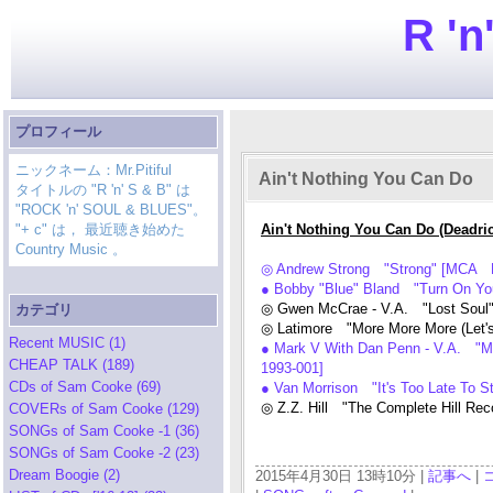
R 'n
プロフィール
ニックネーム：Mr.Pitiful
Ain't Nothing You Can Do
タイトルの "R 'n' S & B" は
"ROCK 'n' SOUL & BLUES"。
"+ c" は， 最近聴き始めた
Ain't Nothing You Can Do (Deadri
Country Music 。
◎ Andrew Strong "Strong" [MCA
● Bobby "Blue" Bland "Turn On Yo
◎ Gwen McCrae - V.A. "Lost Soul
カテゴリ
◎ Latimore "More More More (Let's
Recent MUSIC (1)
● Mark V With Dan Penn - V.A. "M
CHEAP TALK (189)
1993-001]
CDs of Sam Cooke (69)
● Van Morrison "It's Too Late To 
◎ Z.Z. Hill "The Complete Hill Rec
COVERs of Sam Cooke (129)
SONGs of Sam Cooke -1 (36)
SONGs of Sam Cooke -2 (23)
Dream Boogie (2)
2015年4月30日 13時10分 |
記事へ
|